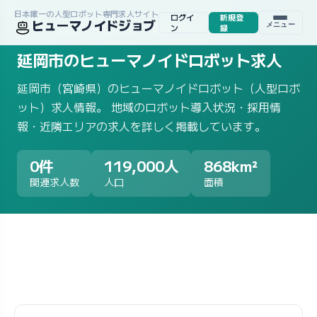
日本唯一の人型ロボット専門求人サイト
ログイ
新規登
ヒューマノイドジョブ
メニュー
ホーム
/
求人一覧
/
地域から探す
/
宮崎県
/
延岡市
ン
録
延岡市のヒューマノイドロボット求人
延岡市（宮崎県）のヒューマノイドロボット（人型ロボ
ット）求人情報。 地域のロボット導入状況・採用情
報・近隣エリアの求人を詳しく掲載しています。
0件
119,000人
868km²
関連求人数
人口
面積