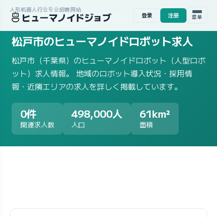
人形机器人行业专业招聘网站
ヒューマノイドジョブ
登录
注册
ホーム
/
求人一覧
/
地域から探す
/
千葉県
/
松戸市
菜单
松戸市のヒューマノイドロボット求人
松戸市（千葉県）のヒューマノイドロボット（人型ロボ
ット）求人情報。 地域のロボット導入状況・採用情
報・近隣エリアの求人を詳しく掲載しています。
0件
498,000人
61km²
関連求人数
人口
面積