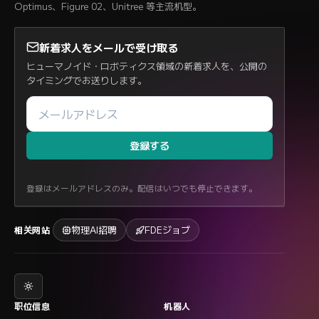
Optimus、Figure 02、Unitree 等主流机型。
新着求人をメールで受け取る
ヒューマノイド・ロボティクス領域の新着求人を、公開の
タイミングでお送りします。
登録する
登録はメールアドレスのみ。配信はいつでも停止できます。
物理AI招聘
FDEジョブ
相关网站
职位信息
机器人