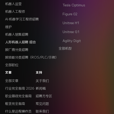
机器人运营
Tesla Optimus
机器人工程师
Figure 02
AI·机器学习工程师招聘
Unitree H1
维护
Unitree G1
机器人销售招聘
Agility Digit
人形机器人招聘 综合
全部机型
按厂商分类招聘
按技能分类招聘（ROS/PLC/示教）
全部职位
文章
支持
全部文章
关于我们
行业完全指南 2026
新闻稿
职业路径完全指南
招聘方专区
租赁完全指南
常见问题
什么是远程操作员
联系我们