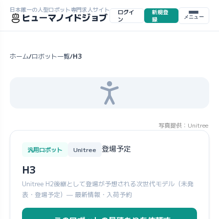
日本唯一の人型ロボット専門求人サイト
ログイ
新規登
ヒューマノイドジョブ
メニュー
ン
録
ホーム
ロボット一覧
H3
/
/
写真提供：Unitree
登場予定
汎用ロボット
Unitree
H3
Unitree H2後継として登場が予想される次世代モデル（未発
表・登場予定）— 最新情報・入荷予約