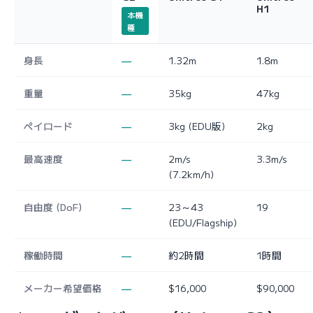
H1
本機
種
身長
—
1.32m
1.8m
重量
—
35kg
47kg
ペイロード
—
3kg (EDU版)
2kg
最高速度
—
2m/s
3.3m/s
(7.2km/h)
自由度 (DoF)
—
23～43
19
(EDU/Flagship)
稼働時間
—
約2時間
1時間
メーカー希望価格
—
$16,000
$90,000