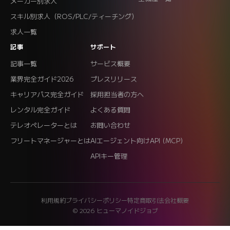
メーカー別求人
スキル別求人（ROS/PLC/ティーチング）
求人一覧
記事
サポート
記事一覧
サービス概要
業界完全ガイド2026
プレスリリース
キャリアパス完全ガイド
採用担当者の方へ
レンタル完全ガイド
よくある質問
テレオペレーターとは
お問い合わせ
フリートマネージャーとは
AIエージェント向けAPI (MCP)
APIキー管理
利用規約
プライバシーポリシー
特定商取引法
会社概要
© 2026 ヒューマノイドジョブ