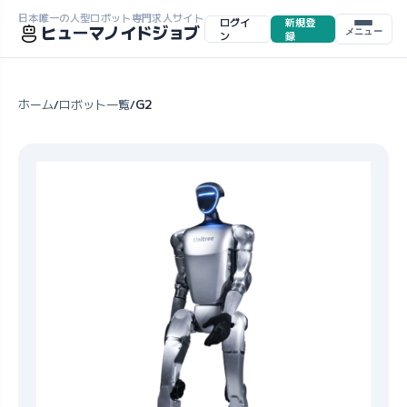
日本唯一の人型ロボット専門求人サイト
ログイ
新規登
ヒューマノイドジョブ
メニュー
ン
録
ホーム
ロボット一覧
G2
/
/