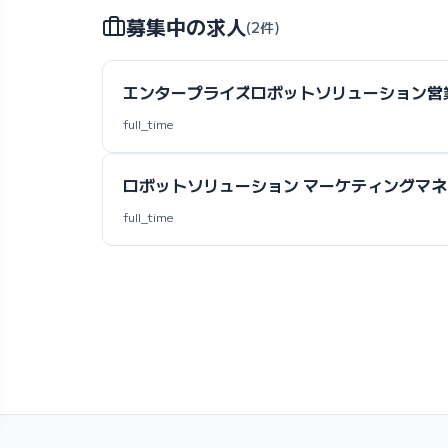
募集中の求人
(2件)
エンタープライズロボットソリューション営
full_time
ロボットソリューション マーケティングマ
full_time