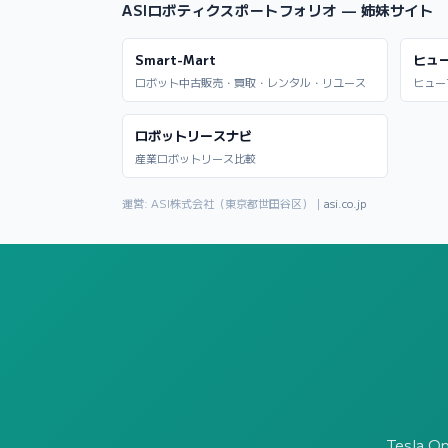
ASIロボティクスポートフォリオ — 姉妹サイト
Smart-Mart
ヒュ
ロボット中古販売・買取・レンタル・リユース
ヒュー
ロボットリースナビ
産業ロボットリース比較
運営: ASI株式会社（東京都世田谷区）｜
asi.co.jp
Tesla