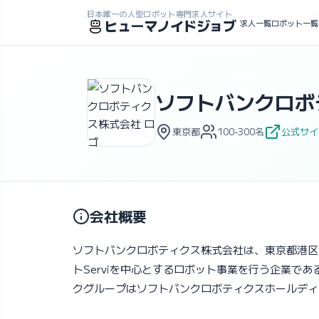
日本唯一の人型ロボット専門求人サイト
ホーム
>
求人一覧
>
企業一覧
>
ソフトバンクロボティクス株
ヒューマノイドジョブ
求人一覧
ロボット一覧
ソフトバンクロボ
東京都
100-300名
公式サイ
会社概要
ソフトバンクロボティクス株式会社は、東京都港区に
トServiを中心とするロボット事業を行う企業
クグループはソフトバンクロボティクスホールディ