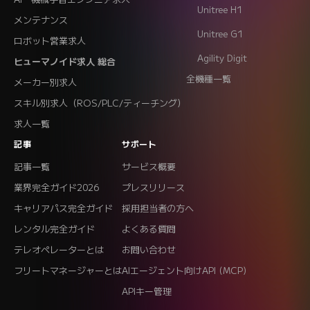
Unitree H1
メンテナンス
Unitree G1
ロボット営業求人
Agility Digit
ヒューマノイド求人 総合
全機種一覧
メーカー別求人
スキル別求人（ROS/PLC/ティーチング）
求人一覧
記事
サポート
記事一覧
サービス概要
業界完全ガイド2026
プレスリリース
キャリアパス完全ガイド
採用担当者の方へ
レンタル完全ガイド
よくある質問
テレオペレーターとは
お問い合わせ
フリートマネージャーとは
AIエージェント向けAPI (MCP)
APIキー管理