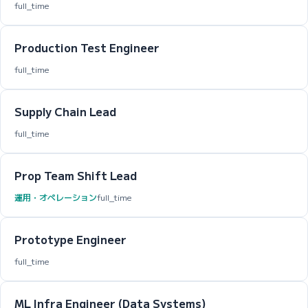
full_time
Production Test Engineer
full_time
Supply Chain Lead
full_time
Prop Team Shift Lead
運用・オペレーション
full_time
Prototype Engineer
full_time
ML Infra Engineer (Data Systems)