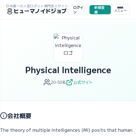
日本唯一の人型ロボット専門求人サイト
ログイ
新規登
ホーム
>
求人一覧
>
企業一覧
>
Physical Intelligence
ヒューマノイドジョブ
メニュー
ン
録
Physical Intelligence
20-50名
公式サイト
会社概要
The theory of multiple intelligences (MI) posits that human