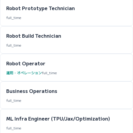
Robot Prototype Technician
full_time
Robot Build Technician
full_time
Robot Operator
運用・オペレーション
full_time
Business Operations
full_time
ML Infra Engineer (TPU/Jax/Optimization)
full_time