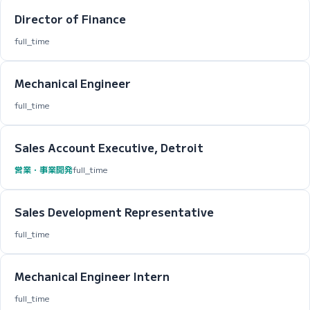
Director of Finance
full_time
Mechanical Engineer
full_time
Sales Account Executive, Detroit
営業・事業開発
full_time
Sales Development Representative
full_time
Mechanical Engineer Intern
full_time