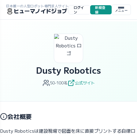
日本唯一の人型ロボット専門求人サイト
ログイ
新規登
ホーム
>
求人一覧
>
企業一覧
>
Dusty Robotics
ヒューマノイドジョブ
メニュー
ン
録
Dusty Robotics
50-100名
公式サイト
会社概要
Dusty Roboticsは建設現場で図面を床に直接プリントする自律ロ