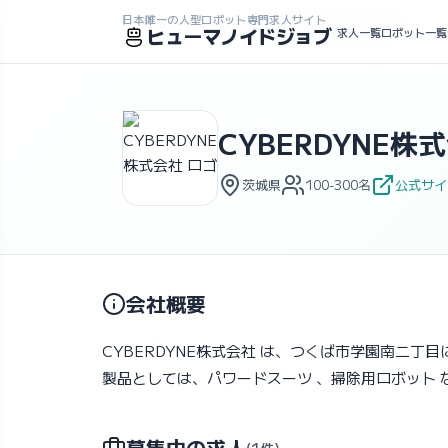
日本唯一の人型ロボット専門求人サイト
ホーム
>
求人一覧
>
企業一覧
>
CYBERDYNE株式会社
ヒューマノイドジョブ
求人一覧
ロボット一覧
CYBERDYNE株
茨城県
100-300名
公式サイ
会社概要
CYBERDYNE株式会社 は、つくば市学園南二丁目
製品としては、パワードスーツ 、掃除用ロボット 
募集中の求人
(1件)