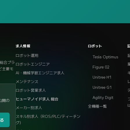
求人情報
ロボット
ロボット運用
Tesla Optimus
総合プラ
ロボットエンジニア
Figure 02
eなど主要モ
AI・機械学習エンジニア求人
Unitree H1
メンテナンス
Unitree G1
ロボット営業求人
Agility Digit
ヒューマノイド求人 総合
公開の
全機種一覧
メーカー別求人
スキル別求人（ROS/PLC/ティーチン
る
グ）