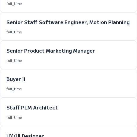
full_time
Senior Staff Software Engineer, Motion Planning
full_time
Senior Product Marketing Manager
full_time
Buyer II
full_time
Staff PLM Architect
full_time
UX/UI Designer