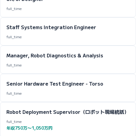
full_time
Staff Systems Integration Engineer
full_time
Manager, Robot Diagnostics & Analysis
full_time
Senior Hardware Test Engineer - Torso
full_time
Robot Deployment Supervisor（ロボット現場統括）
full_time
年収750万〜1,050万円