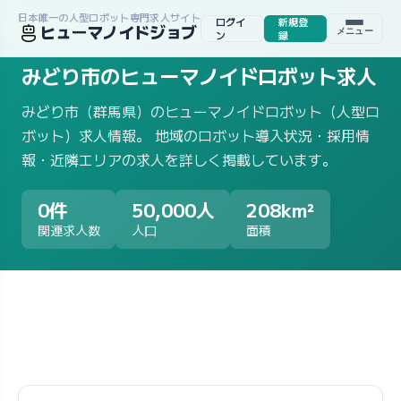
日本唯一の人型ロボット専門求人サイト
ログイ
新規登
ヒューマノイドジョブ
メニュー
ホーム
/
求人一覧
/
地域から探す
/
群馬県
/
みどり市
ン
録
みどり市のヒューマノイドロボット求人
みどり市（群馬県）のヒューマノイドロボット（人型ロ
ボット）求人情報。 地域のロボット導入状況・採用情
報・近隣エリアの求人を詳しく掲載しています。
0件
50,000人
208km²
関連求人数
人口
面積