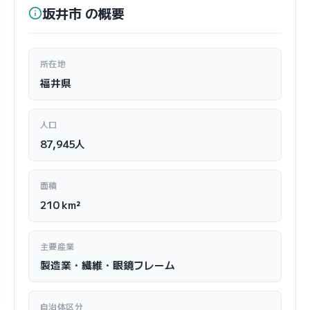
坂井市 の概要
所在地
福井県
人口
87,945人
面積
210 km²
主要産業
製造業・繊維・眼鏡フレーム
自治体区分