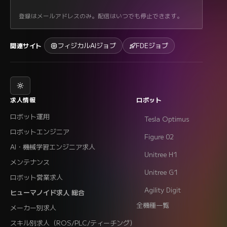
登録はメールアドレスのみ。配信はいつでも停止できます。
フィジカルAIジョブ
FDEジョブ
関連サイト
求人情報
ロボット
ロボット運用
Tesla Optimus
ロボットエンジニア
Figure 02
AI・機械学習エンジニア求人
Unitree H1
メンテナンス
Unitree G1
ロボット営業求人
Agility Digit
ヒューマノイド求人 総合
全機種一覧
メーカー別求人
スキル別求人（ROS/PLC/ティーチング）