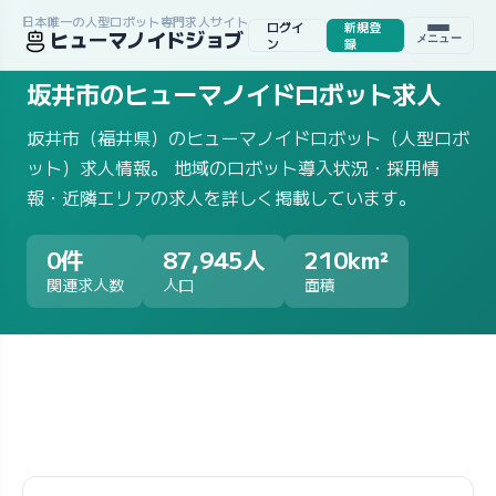
日本唯一の人型ロボット専門求人サイト
ログイ
新規登
ヒューマノイドジョブ
メニュー
ホーム
/
求人一覧
/
地域から探す
/
福井県
/
坂井市
ン
録
坂井市のヒューマノイドロボット求人
坂井市（福井県）のヒューマノイドロボット（人型ロボ
ット）求人情報。 地域のロボット導入状況・採用情
報・近隣エリアの求人を詳しく掲載しています。
0件
87,945人
210km²
関連求人数
人口
面積