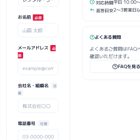
平日 10:00〜
対応時間
2〜3営業日
返答目安
お名前
よくある質問
メールアドレス
よくあるご質問はFAQ
確認いただけます。
FAQを見
会社名・組織名
任
意
電話番号
任意