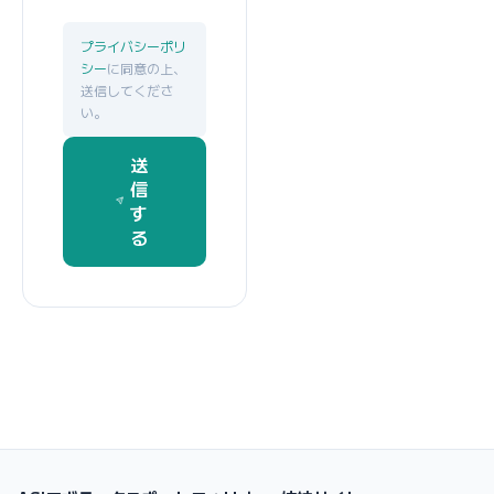
プライバシーポリ
シー
に同意の上、
送信してくださ
い。
送
信
す
る