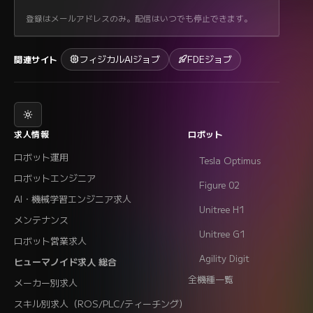
登録はメールアドレスのみ。配信はいつでも停止できます。
フィジカルAIジョブ
FDEジョブ
関連サイト
求人情報
ロボット
ロボット運用
Tesla Optimus
ロボットエンジニア
Figure 02
AI・機械学習エンジニア求人
Unitree H1
メンテナンス
Unitree G1
ロボット営業求人
Agility Digit
ヒューマノイド求人 総合
全機種一覧
メーカー別求人
スキル別求人（ROS/PLC/ティーチング）