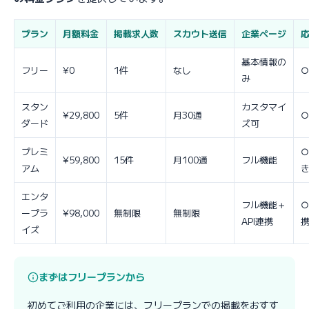
プラン
月額料金
掲載求人数
スカウト送信
企業ページ
基本情報の
フリー
¥0
1件
なし
○
み
スタン
カスタマイ
¥29,800
5件
月30通
○
ダード
ズ可
プレミ
¥59,800
15件
月100通
フル機能
アム
エンタ
フル機能＋
○
ープラ
¥98,000
無制限
無制限
API連携
イズ
まずはフリープランから
初めてご利用の企業には、フリープランでの掲載をおすす