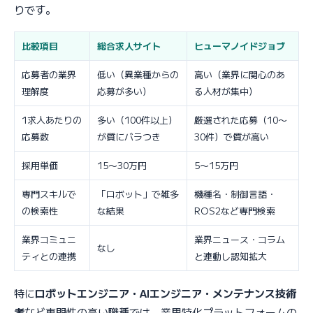
りです。
比較項目
総合求人サイト
ヒューマノイドジョブ
応募者の業界
低い（異業種からの
高い（業界に関心のあ
理解度
応募が多い）
る人材が集中）
1求人あたりの
多い（100件以上）
厳選された応募（10〜
応募数
が質にバラつき
30件）で質が高い
採用単価
15〜30万円
5〜15万円
専門スキルで
「ロボット」で雑多
機種名・制御言語・
の検索性
な結果
ROS2など専門検索
業界コミュニ
業界ニュース・コラム
なし
ティとの連携
と連動し認知拡大
特に
ロボットエンジニア・AIエンジニア・メンテナンス技術
者
など専門性の高い職種では、業界特化プラットフォームの