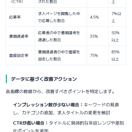
（CTR）
された割合
上
求人ページを閲覧した中
7%以
応募率
4.5%
で応募した割合
上
応募者の中で書類選考を
50%
書類通過率
35%
通過した割合
以上
書類通過者の中で面接を
85%
面接設定率
75%
設定した割合
以上
データに基づく改善アクション
各指標の数値から、改善すべきポイントを特定します。
インプレッション数が少ない場合：
キーワードの見直
し、カテゴリの追加、求人タイトルの変更を検討
CTRが低い場合：
タイトルに具体的な年収レンジや差別
化ポイントを追加