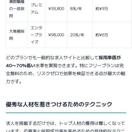
複数職種
プレミ
の一括採
¥59,800
8名/年
約¥9万
アム
用
エンタ
大規模採
ープラ
¥98,000
20名/年
約¥6万
用
イズ
どのプランでも一般的な求人サイトと比較して
採用単価が
40〜70%低い
水準を実現できます。特にフリープランは完
全無料のため、リスクゼロで効果を検証できる点が最大の魅
力です。
優秀な人材を惹きつけるためのテクニック
求人を掲載するだけでは、トップ人材の獲得は難しくなって
います。応募率と採用成功率を高めるための具体的なテクニ