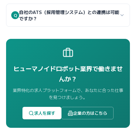
ジを送ることができます。スタンダードプランで月30
はい、管理画面からいつでも求人の編集・一時停止・
旨を明示していただく必要があります。
通、プレミアムプランで月100通、エンタープライズ
削除が可能です。採用が決まった場合は「採用完了」
自社のATS（採用管理システム）との連携は可能
Q
プランで無制限のスカウトメッセージを送信できま
ですか？
ステータスに変更してください。一時停止した求人
す。スカウト経由の応募は通常応募と比べて面接設定
は、再開ボタンをクリックするだけで即座に再公開さ
エンタープライズプランでは、API連携による外部
率が1.8倍高い傾向にあります。
れます。編集した内容は保存後すぐに求人ページに反
ATS（Applicant Tracking System）との統合が可能で
映されます。
す。対応済みのATSには、HERP、SmartHR、
Workday、Greenhouse、Leverなどがあります。API
連携により、ヒューマノイドジョブへの応募データが
ヒューマノイドロボット業界で働きませ
自動的にATSに取り込まれ、応募者管理の二重入力が不
んか？
要になります。連携設定は担当のカスタマーサクセス
がサポートいたします。
業界特化の求人プラットフォームで、あなたに合った仕事
を見つけましょう。
求人を探す
企業の方はこちら