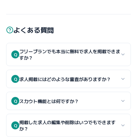
よくある質問
フリープランでも本当に無料で求人を掲載できま
Q
すか？
はい、完全無料です。フリープランでは求人1件を30日
間掲載でき、応募者の管理も無料で利用できます。掲
求人掲載にはどのような審査がありますか？
Q
載期間終了後に再掲載することも可能です。クレジッ
企業アカウント登録時に、実在する企業であること、
トカードの登録も不要です。まずはフリープランで効
連絡先が有効であること、ヒューマノイドロボット関
スカウト機能とは何ですか？
Q
果を確認してから、必要に応じて有料プランへのアッ
連の事業内容であることを確認する審査を実施してい
プグレードをご検討ください。
スカウト機能は、企業側から求職者に直接アプローチ
ます。通常1営業日以内に完了します。審査に通過でき
できる機能です。求職者のプロフィール（スキル・経
掲載した求人の編集や削除はいつでもできます
なかった場合は、理由とともにご連絡いたします。人
Q
か？
験・希望条件）を閲覧し、マッチする人材にメッセー
材紹介会社・派遣会社による掲載も可能ですが、その