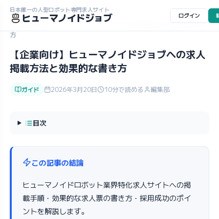
日本唯一の人型ロボット専門求人サイト
ホーム
コラム
ガイド
ヒューマノイドジョブ
ログイン
【企業向け】ヒューマノイドジョブへの求人掲載方法と効果的な書き
方
【企業向け】ヒューマノイドジョブへの求人
掲載方法と効果的な書き方
2026年3月20日
10分で読める
編集部
ガイド
目次
この記事の結論
ヒューマノイドロボット業界特化求人サイトへの掲
載手順・効果的な求人票の書き方・採用成功のポイ
ントを解説します。